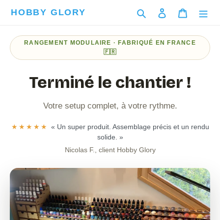
Passer
HOBBY GLORY
Rechercher
Se connecter
Panier
au
contenu
RANGEMENT MODULAIRE · FABRIQUÉ EN FRANCE
🇫🇷
Terminé le chantier !
Votre setup complet, à votre rythme.
★★★★★
« Un super produit. Assemblage précis et un rendu
solide. »
Nicolas F., client Hobby Glory